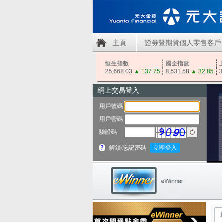
主頁
證券暨期貨個人零售客戶
恒生指數
國企指數
25,668.03
▲
137.75
8,531.58
▲
32.85
3