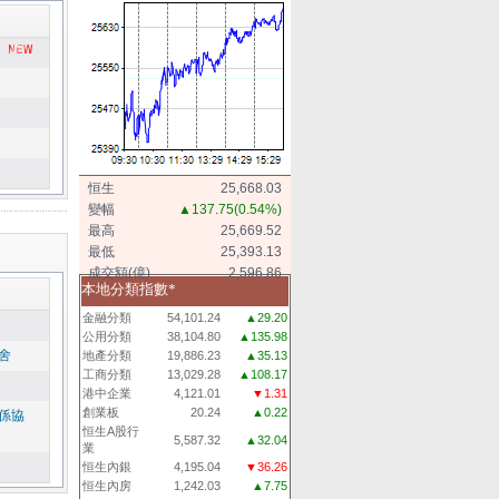
恒生
25,668.03
變幅
▲137.75
(0.54%)
最高
25,669.52
最低
25,393.13
成交額(億)
2,596.86
本地分類指數*
金融分類
54,101.24
▲29.20
公用分類
38,104.80
▲135.98
舍
地產分類
19,886.23
▲35.13
工商分類
13,029.28
▲108.17
港中企業
4,121.01
▼1.31
創業板
20.24
▲0.22
係協
恒生A股行
5,587.32
▲32.04
業
恒生內銀
4,195.04
▼36.26
恒生內房
1,242.03
▲7.75