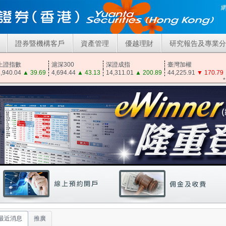
證券暨機構客戶
資產管理
優越理財
研究報告及專業分
上證指數
滬深300
深證成指
臺灣加權
,940.04
▲
39.69
4,694.44
▲
43.13
14,311.01
▲
200.89
44,225.91
▼
170.79
最近消息
推廣