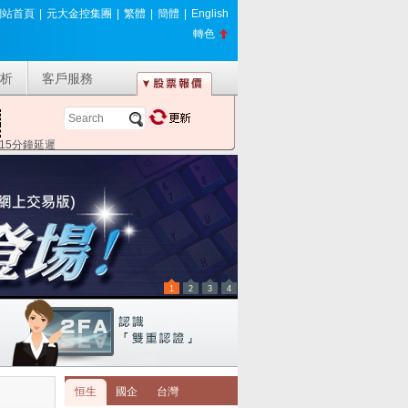
網站首頁
|
元大金控集團
|
繁體
|
簡體
|
English
轉色
析
客戶服務
*15分鐘延遲
1
2
3
4
恒生
國企
台灣