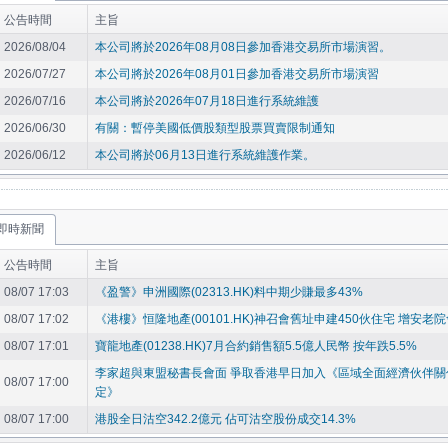
公告時間
主旨
2026/08/04
本公司將於2026年08月08日參加香港交易所市場演習。
2026/07/27
本公司將於2026年08月01日參加香港交易所市場演習
2026/07/16
本公司將於2026年07月18日進行系統維護
2026/06/30
有關：暫停美國低價股類型股票買賣限制通知
2026/06/12
本公司將於06月13日進行系統維護作業。
即時新聞
公告時間
主旨
08/07 17:03
《盈警》申洲國際(02313.HK)料中期少賺最多43%
08/07 17:02
《港樓》恒隆地產(00101.HK)神召會舊址申建450伙住宅 增安老院
08/07 17:01
寶龍地產(01238.HK)7月合約銷售額5.5億人民幣 按年跌5.5%
李家超與東盟秘書長會面 爭取香港早日加入《區域全面經濟伙伴關
08/07 17:00
定》
08/07 17:00
港股全日沽空342.2億元 佔可沽空股份成交14.3%