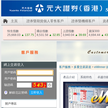
主頁
證券暨期貨個人零售客戶
證券暨機構客戶
資
恒生指數
國企指數
上證指數
滬深300
25,668.03
▲
137.75
8,531.58
▲
32.85
3,940.04
▲
39.69
4,694.44
▲
43
客戶服務
>
多重交易渠道
>
eWinner
產品介紹
系統特色
卓越功
開戶專區