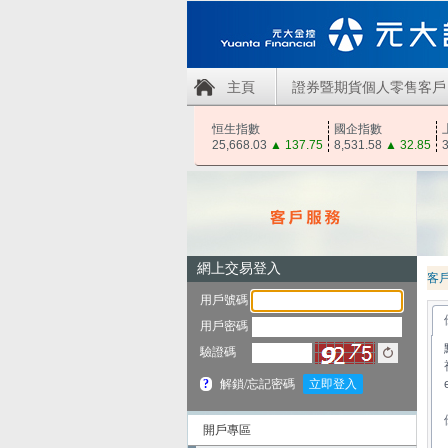
主頁
證券暨期貨個人零售客戶
恒生指數
國企指數
25,668.03
▲
137.75
8,531.58
▲
32.85
3
客
開戶專區