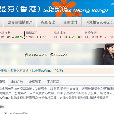
證券暨機構客戶
資產管理
優越理財
研究報告及專業分
上證指數
滬深300
深證成指
臺灣加權
,940.04
▲
39.69
4,694.44
▲
43.13
14,311.01
▲
200.89
44,225.91
▼
170.79
戶服務
>
多重交易渠道
>
點金靈eWinner (PC版)
優勢
產品介紹
系統需求
常見問題
點金靈eWinner交易系統，功能齊全，設有繁/簡體中文介面，適用於繁體中文視窗或
視窗用戶。您可於網上自由買賣香港股票，並可享用串流式即時報價服務。與此同時
eWinner具備多種財經資訊及技術分析工具，必能令您隨時隨地緊貼環球投資脈搏。
優點: