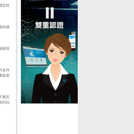
穩定性
最快捷
個股技
資料及持
窗版面
時下載安
新的設