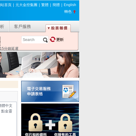
網站首頁
|
元大金控集團
|
繁體
|
簡體
|
English
轉色
析
客戶服務
*15分鐘延遲
簡體中文
，點金靈