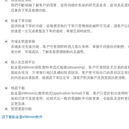
高度穩定系統
我們不斷積極了解客戶的需要，從而持續作系統的研究及改良，提供具高度
且兼具下單及報價功能。
快速下單功能
提供快速下單的功能，從報價至執行下單只需幾個按鍵即可完成，讓客戶以
的速度一次完成看盤及下單的過程，掌握交易時效性。
市場走勢盡掌握
具備多項先進功能，客戶可查閱即時買入賣出券商、掌握不同股份的動態、
術分析、市場資訊，了解各股票價格動向及趨勢。
個人化交易平台
點金靈eWinner採取實時串流式報價(streaming)，客戶可查閱當天交易的
股組合現況，方便進行檢討及總結投資狀況。客戶更可按自己的喜好設定視
的內容如自選股票、報價及下單設定等，讓客戶對其帳戶及買賣資訊更清晰。
簡易下載
點金靈eWinner以應用程式(application format)下載，客戶只需於初次使用
裝程式便可直接使用。此程式比一般的電腦軟件功能更廣，令版面及資料更
定更迅速。
智慧選股功能
請下載點金靈eWinner軟件