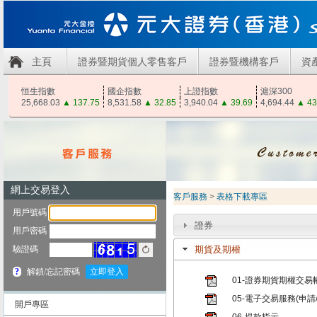
主頁
證券暨期貨個人零售客戶
證券暨機構客戶
資
恒生指數
國企指數
上證指數
滬深300
25,668.03
▲
137.75
8,531.58
▲
32.85
3,940.04
▲
39.69
4,694.44
▲
43
客戶服務
>
表格下載專區
證券
期貨及期權
01-證券期貨期權交
05-電子交易服務(申請
開戶專區