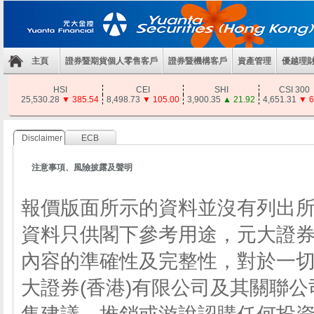
主頁
證券暨期貨個人零售客戶
證券暨機構客戶
資產管理
優越理
HSI
CEI
SHI
CSI 300
25,530.28
▼
385.54
8,498.73
▼
105.00
3,900.35
▲
21.92
4,651.31
▼
6