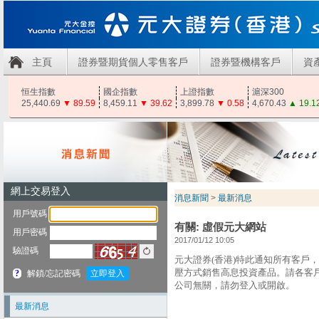
主頁
證券暨期貨個人零售客戶
證券暨機構客戶
資
恒生指數
國企指數
上證指數
滬深300
25,440.69
▼
89.59
8,459.11
▼
39.62
3,899.78
▼
0.58
4,670.43
▲
19.1
消息新聞
>
最新消息
有關: 虛假元大網站
2017/01/12 10:05
元大證券(香港)特此通知所有客戶
壓方式銷售高息投資產品。請各客
公司無關，請勿登入或開啟。
最新消息