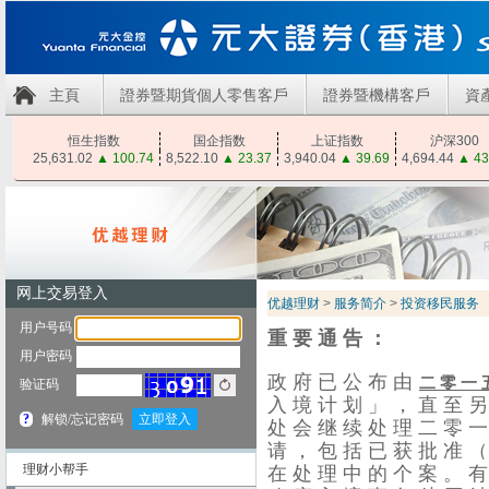
主頁
證券暨期貨個人零售客戶
證券暨機構客戶
資
恒生指数
国企指数
上证指数
沪深300
25,631.02
▲
100.74
8,522.10
▲
23.37
3,940.04
▲
39.69
4,694.44
▲
43
优越理财
>
服务简介
>
投资移民服务
重 要 通 告 ：
政 府 已 公 布 由
二 零 一 
入 境 计 划 」 ， 直 至 另
处 会 继 续 处 理 二 零 一
请 ， 包 括 已 获 批 准 （
在 处 理 中 的 个 案 。 有
理财小帮手