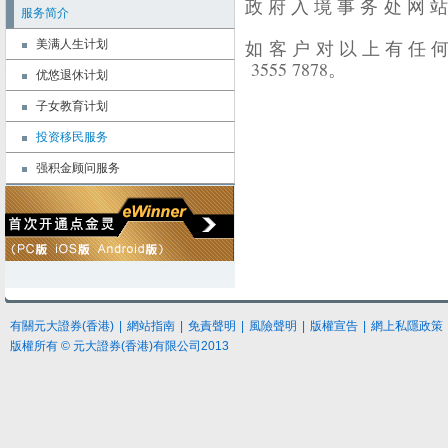
政 府 入 境 事 务 处 网 
服务简介
如 客 户 对 以 上 有 任 
美满人生计划
3555 7878。
优悠退休计划
子女教育计划
投资移民服务
强积金顾问服务
有關元大證券(香港)
|
網站指南
|
免責聲明
|
風險聲明
|
版權宣告
|
網上私隱政策
版權所有 © 元大證券(香港)有限公司2013