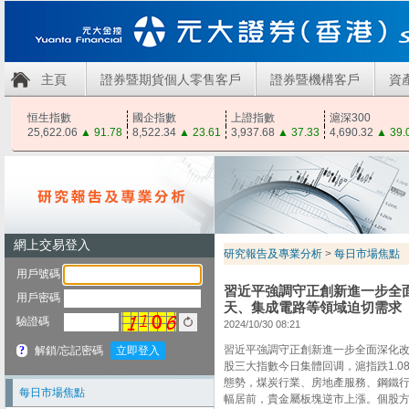
主頁
證券暨期貨個人零售客戶
證券暨機構客戶
資
恒生指數
國企指數
上證指數
滬深300
25,622.06
▲
91.78
8,522.34
▲
23.61
3,937.68
▲
37.33
4,690.32
▲
39.
研究報告及專業分析
>
每日市場焦點
習近平強調守正創新進一步全
天、集成電路等領域迫切需求
2024/10/30 08:21
習近平強調守正創新進一步全面深化改
股三大指數今日集體回调，滬指跌1.08
態勢，煤炭行業、房地產服務、鋼鐵
每日市場焦點
幅居前，貴金屬板塊逆市上漲。個股方