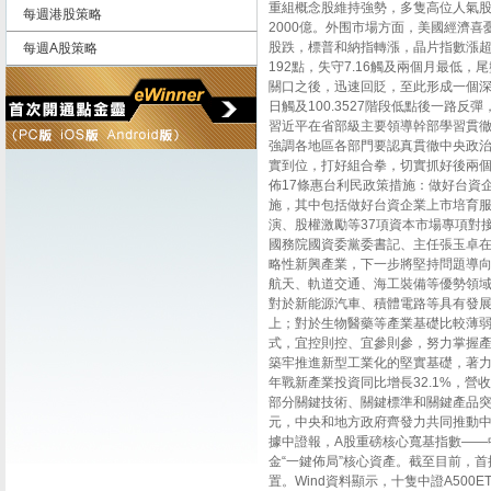
重組概念股維持強勢，多隻高位人氣股
每週港股策略
2000億。外围市場方面，美國經濟
股跌，標普和納指轉漲，晶片指數漲超
每週A股策略
192點，失守7.16觸及兩個月最低，尾
關口之後，迅速回貶，至此形成一個深
日觸及100.3527階段低點後一路反
習近平在省部級主要領導幹部學習貫
強調各地區各部門要認真貫徹中央政
實到位，打好組合拳，切實抓好後兩
佈17條惠台利民政策措施：做好台資
施，其中包括做好台資企業上市培育
演、股權激勵等37項資本市場專項對
國務院國資委黨委書記、主任張玉卓
略性新興產業，下一步將堅持問題導
航天、軌道交通、海工裝備等優勢領
對於新能源汽車、積體電路等具有發
上；對於生物醫藥等產業基礎比較薄
式，宜控則控、宜參則參，努力掌握
築牢推進新型工業化的堅實基礎，著力
年戰新產業投資同比增長32.1%，營
部分關鍵技術、關鍵標準和關鍵產品突破
元，中央和地方政府齊發力共同推動
據中證報，A股重磅核心寬基指數——中
金“一鍵佈局”核心資產。截至目前，首
置。Wind資料顯示，十隻中證A500