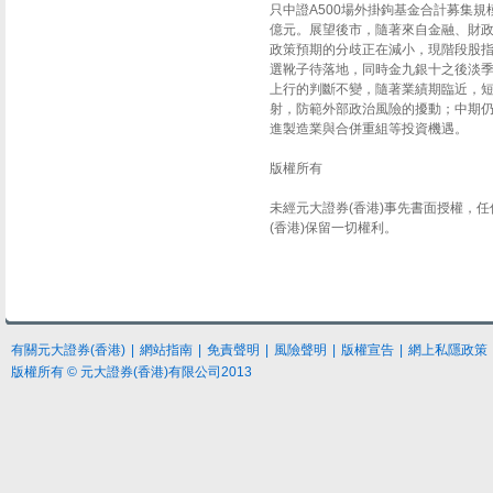
只中證A500場外掛鉤基金合計募集規模
億元。展望後市，隨著來自金融、財
政策預期的分歧正在減小，現階段股
選靴子待落地，同時金九銀十之後淡季
上行的判斷不變，隨著業績期臨近，短
射，防範外部政治風險的擾動；中期
進製造業與合併重組等投資機遇。
版權所有
未經元大證券(香港)事先書面授權，
(香港)保留一切權利。
有關元大證券(香港)
|
網站指南
|
免責聲明
|
風險聲明
|
版權宣告
|
網上私隱政策
版權所有 © 元大證券(香港)有限公司2013