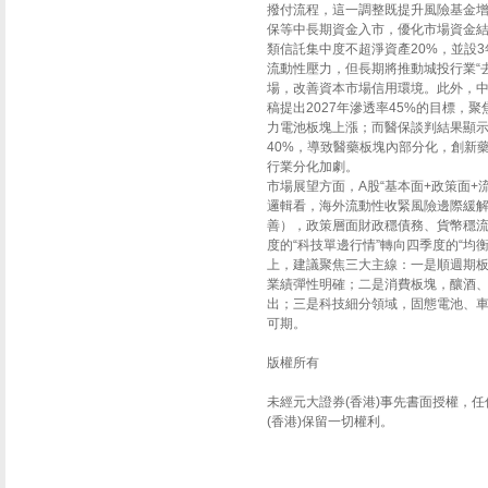
撥付流程，這一調整既提升風險基金
保等中長期資金入市，優化市場資金結
類信託集中度不超淨資產20%，並設
流動性壓力，但長期將推動城投行業“
場，改善資本市場信用環境。此外，中國
稿提出2027年滲透率45%的目標
力電池板塊上漲；而醫保談判結果顯示
40%，導致醫藥板塊內部分化，創新
行業分化加劇。
市場展望方面，A股“基本面+政策面
邏輯看，海外流動性收緊風險邊際緩解
善），政策層面財政穩債務、貨幣穩
度的“科技單邊行情”轉向四季度的“
上，建議聚焦三大主線：一是順週期
業績彈性明確；二是消費板塊，釀酒
出；三是科技細分領域，固態電池、
可期。
版權所有
未經元大證券(香港)事先書面授權，
(香港)保留一切權利。