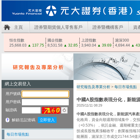
主頁
證券暨期貨個人零售客戶
證券暨機構客戶
資
恒生指數
國企指數
上證指數
滬深300
25,668.03
▲
137.75
8,531.58
▲
32.85
3,940.04
▲
39.69
4,694.44
▲
43
研究報告及專業分析
>
每日市場焦點
中國A股指數表現分化，新能
2025/11/11 08:29
中國A股指數表現分化，新能源汽車產
化格局，資金向順週期領域集中，交投活
（+0.53%），依託金融、週期權重支撐
技成長股拖累漲幅收窄；創業板指報317
每日市場焦點
能層面，滬深京三市成交21744.54