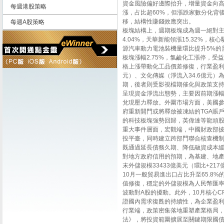
資金風險偏好邊際抬升，增量資金向高
每週港股策略
漲，占比超60%，但漲跌家數分化背
移，結構性賺錢效應突出。
每週A股策略
板塊結構上，週期板塊成為週一絕對
4.04%，天華新能領漲15.32%，核
源汽車動力電池裝機量環比提升5%的
板塊漲幅2.75%，氯鹼化工漲停，受
格上漲帶動化工品價差修復，行業盈利
元）、文化傳媒（淨流入34.6億元
期，後者則受影視檔期催化與政策支持。反
呈現資金淨流出態勢，主要因前期漲
兌現壓力釋放。外圍市場方面，美國
府重新開門或將釋放被凍結的TGA賬
的科技板塊強勢回歸，英偉達等龍頭股
重大事件層面，宏觀端，中國財政部披
投平臺，同時建立跨部門聯合核查機制
既通過延長債務久期、降低融資成本
對地方政府信用的預期，為基建、地產
末外儲規模33433億美元（環比+21
10月一般貿易進出口占比升至65.8
值修復，穩定的外儲規模為人民幣匯率（1
波動對A股的擾動。此外，10月核心C
證國內需求復甦的持續性，為企業盈
行業端，政策密集落地重塑產業格局
法》，將投資範圍擴展至關鍵期限國債