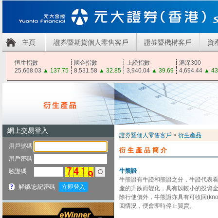
主頁
證券暨期貨個人零售客戶
證券暨機構客戶
資
恒生指數
國企指數
上證指數
滬深300
25,668.03
▲
137.75
8,531.58
▲
32.85
3,940.04
▲
39.69
4,694.44
▲
43
證券暨個人零售客戶
>
衍生產品
衍生產品簡介
牛熊證
牛熊證有牛證和熊證之分，牛證代表
產的升跌而變化，具有以較小的投資
除行使價外，牛熊證亦具有可收回(kno
回情況，便會即時停止買賣。