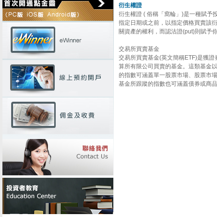
衍生權證
​衍生權證
( 俗稱「窩輪」)是一種賦予
指定日期或之前，以指定價格買賣該
​
關資產的權利，而認沽證(put)則賦
交易所買賣基金
交易所買賣基金(英文簡稱ETF)是獲
算所有限公司買賣的基金。這類基金
的指數可涵蓋單一股票市場、股票市
基金所跟蹤的指數也可涵蓋債券或商