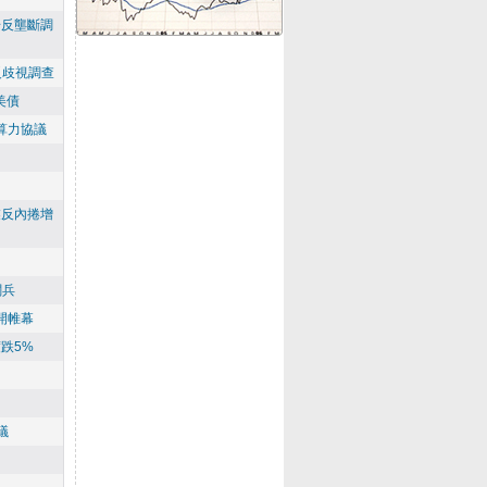
步反壟斷調
反歧視調查
美債
美元算力協議
業反內捲增
閱兵
開帷幕
跌5%
議