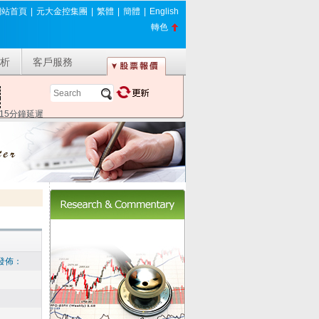
網站首頁
|
元大金控集團
|
繁體
|
簡體
|
English
轉色
析
客戶服務
*15分鐘延遲
磅發佈：