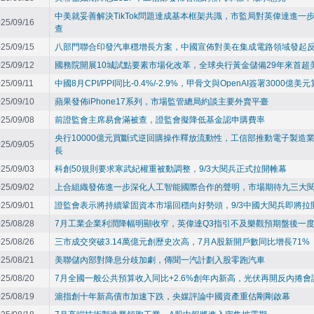
中美就妥善解決TikTok問題達成基本框架共識，市監局對英偉達進一
25/09/16
查
25/09/15
八部門聯合印發汽車穩增長方案，中國宣佈對美在集成電路領域發起
25/09/12
國務院開展10城試點要素市場化改革，全球央行黃金儲備29年來首超
25/09/11
中國8月CPI/PPI同比-0.4%/-2.9%，甲骨文與OpenAI簽署3000億
25/09/10
蘋果發佈iPhone17系列，市場監管總局約談主要外賣平臺
25/09/08
前證監會主席易會滿被查，證監會擬降低基金認申購費率
央行10000億元買斷式逆回購操作釋放流動性，工信部推動電子製造
25/09/05
長
25/09/03
科創50規則要求寒武紀權重被動調整，9/3大閱兵正式拉開帷幕
25/09/02
上合組織發佈進一步深化人工智能國際合作的聲明，市場期待九三大
25/09/01
證監會表示將持續鞏固資本市場回穩向好勢頭，9/3中國大閱兵即將拉
25/08/28
7月工業企業利潤降幅明顯收窄，英偉達Q3指引不及樂觀預期盤後一度
25/08/26
三市成交突破3.14萬億元創歷史次高，7月A股新開戶數同比增長71%
25/08/21
美聯儲內部對降息分歧加劇，傳聞一汽計劃入股零跑汽車
25/08/20
7月全國一般公共預算收入同比+2.6%創年內新高，光伏再開反內捲會
25/08/19
滬指創十年新高債市加速下跌，央媒評論中國資產重估剛剛啟幕