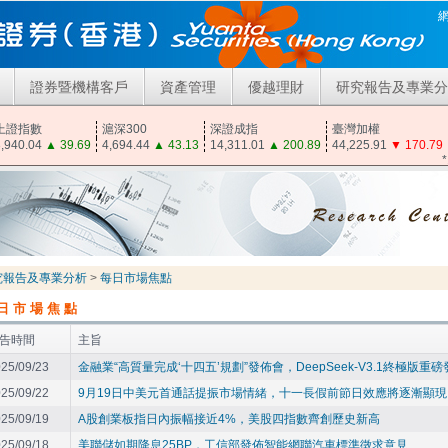
證券暨機構客戶
資產管理
優越理財
研究報告及專業分
上證指數
滬深300
深證成指
臺灣加權
,940.04
▲
39.69
4,694.44
▲
43.13
14,311.01
▲
200.89
44,225.91
▼
170.79
究報告及專業分析
>
每日市場焦點
日市場焦點
告時間
主旨
25/09/23
金融業“高質量完成‘十四五’規劃”發佈會，DeepSeek-V3.1終極版重
25/09/22
9月19日中美元首通話提振市場情緒，十一長假前節日效應將逐漸顯現
25/09/19
A股創業板指日內振幅接近4%，美股四指數齊創歷史新高
25/09/18
美聯儲如期降息25BP，工信部發佈智能網聯汽車標準徵求意見