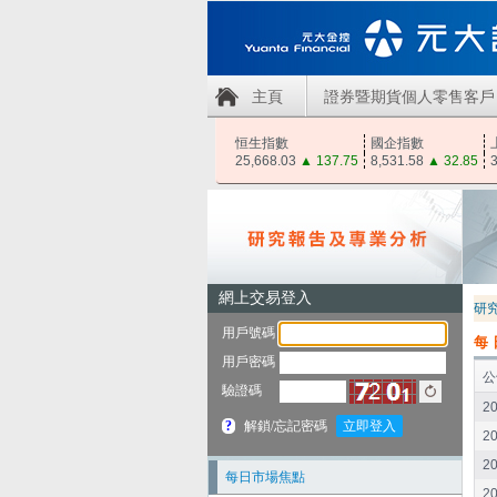
主頁
證券暨期貨個人零售客戶
恒生指數
國企指數
25,668.03
▲
137.75
8,531.58
▲
32.85
3
研
每
公
20
20
20
每日市場焦點
20