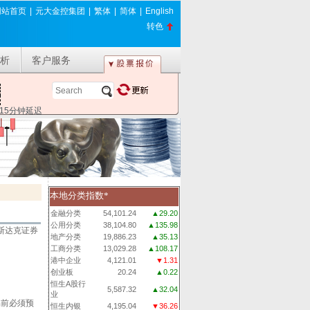
网站首页
|
元大金控集团
|
繁体
|
简体
|
English
转色
析
客户服务
*15分钟延迟
本地分类指数*
金融分类
54,101.24
▲29.20
公用分类
38,104.80
▲135.98
斯达克证券
地产分类
19,886.23
▲35.13
工商分类
13,029.28
▲108.17
港中企业
4,121.01
▼1.31
创业板
20.24
▲0.22
恒生A股行
5,587.32
▲32.04
业
易前必须预
恒生内银
4,195.04
▼36.26