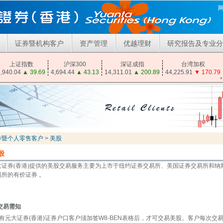
证券暨机构客户
资产管理
优越理财
研究报告及专业分
上证指数
沪深300
深证成指
台湾加权
,940.04
▲
39.69
4,694.44
▲
43.13
14,311.01
▲
200.89
44,225.91
▼
170.79
券暨个人零售客户
>
美股
股
大证券(香港)提供的美股交易服务主要为上市于纽约证券交易所、美国证券交易所和纳
易所的有价证券
。
交易需知
有元大
证券
(香港)证券户口客户须加签W8-BEN表格后，才可交易美股。客户每次交