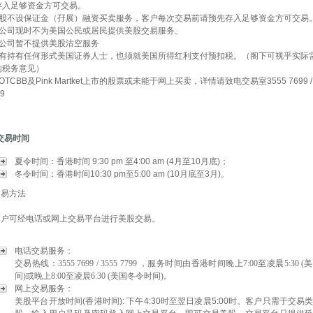
存入足够资金方可交易。
股不设保证金（孖展）融资买卖服务，客户每次交易前请预先存入足够资金方可交易
公司现时不为美国公民或居民提供美股交易服务。
公司暂不提供美股沽空服务
有持有任何形式美国证券人士，也须就美国所得红利支付预扣税。（阁下可视乎实际
的税务意见）
OTCBB
及
Pink Martket
上市的股票或未能于网上买卖，详情请致电交易室
3555 7699 /
9
交易时间
夏令时间：香港时间 9:30 pm 至4:00 am (4月至10月底)；
冬令时间：香港时间10:30 pm至5:00 am (10月底至3月)。
交易方法
客户可经电话或网上交易平台进行美股交易。
电话交易服务：
交易热线
：
3555 7699 / 3555 7799
，服务时间由香港时间晚上7:00至凌晨5:30 (
间)或晚上8:00至凌晨6:30 (美国冬令时间)。
网上交易服务：
美股平台开放时间(香港时间): 下午4:30时至翌日凌晨5:00时。客户只需于交易