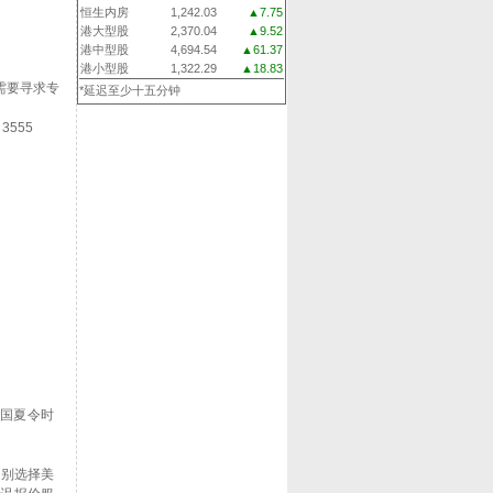
恒生内房
1,242.03
▲7.75
。
港大型股
2,370.04
▲9.52
港中型股
4,694.54
▲61.37
港小型股
1,322.29
▲18.83
需要寻求专
*延迟至少十五分钟
 3555
美国夏令时
类别选择美