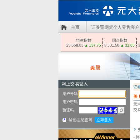
主页
证券暨期货个人零售客户
恒生指数
国企指数
25,668.03
▲
137.75
8,531.58
▲
32.85
3
证
美
元
交
-
持