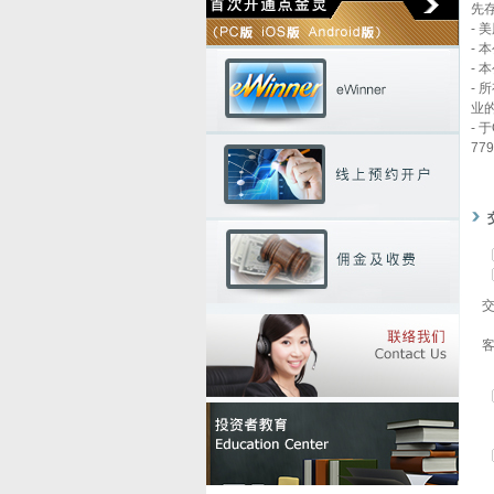
先
-
美
-
本
-
本
-
所
业
-
于
779