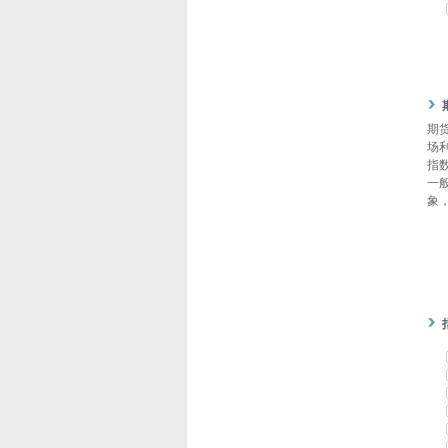
期货
场
指数
一
象