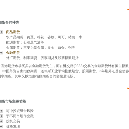
期货合约种类
商品期货
农产品期货：黄豆、棉花、谷物、可可、猪腩、牛
能源期货：石油及气油等
金属期货：主要为贵金属，黄金、白银、铜等
金融期货
外汇期货、利率期货、股票期货及股票指数期货
时香港期货市场买卖以金融期货为主，而在港交所(0388)交易的金融期货计有恒生指
SCI中国外资自由指数期货、道琼斯工业平均指数期货、股票期货、3年期外汇基金债
利率期货。其中又以恒生指数期货合约交投最活跃。
期货市场主要功能
对冲投资组合风险
于不同市场作套戥
投机交易
价格发现