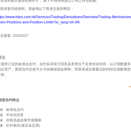
除非得到相关规管机构许可， 阁下不得持有超过订明之持仓限额。
欲取得更详细资料，请参阅以下香港交易所网页：
ttps://www.hkex.com.hk/Services/Trading/Derivatives/Overview/Trading-Mechanism
pen-Positions-and-Position-Limits?sc_lang=zh-HK
最后更新
: 2020/3/27
定义
交易所订定的标准化合约，合约买卖双方同意及有责任于未来特定时间，以订明数量等
指定资产。期货合约交收可分为实物或现金两种。而香港成交量最活跃的恒生指数期货
交收。
期货合约特点
标准化合约
中央化结算
价格迅速反映市场预期
杠杆效应(保证金交易)