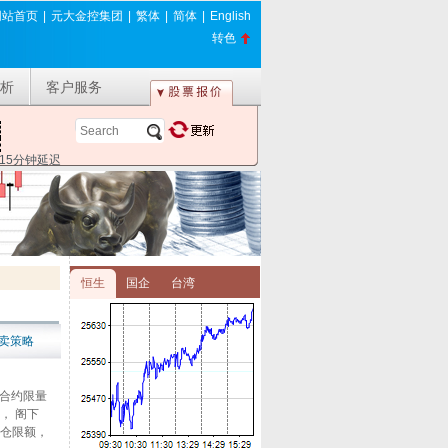
网站首页
|
元大金控集团
|
繁体
|
简体
|
English
转色
析
客户服务
*15分钟延迟
恒生
国企
台湾
卖策略
（合约限量
， 阁下
持仓限额，