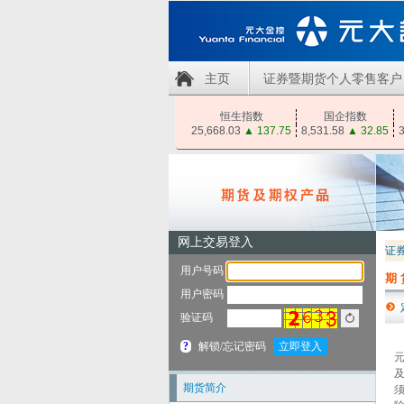
主页
证券暨期货个人零售客户
恒生指数
国企指数
25,668.03
▲
137.75
8,531.58
▲
32.85
3
证
期
期货简介