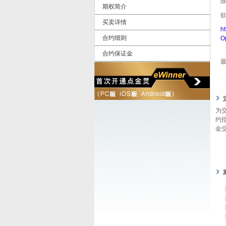
期权简介
买卖详情
h
合约细则
O
合约保证金
为
约
金