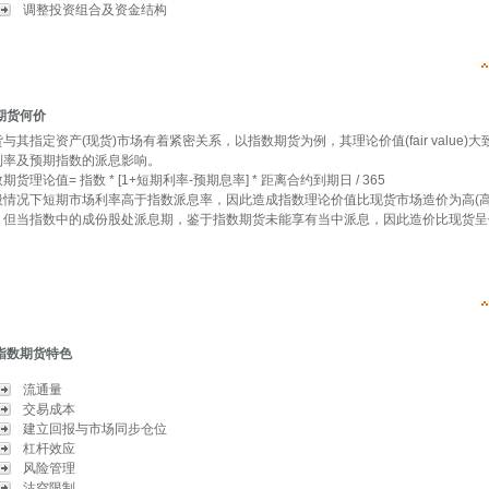
调整投资组合及资金结构
期货何价
与其指定资产(现货)市场有着紧密关系，以指数期货为例，其理论价值(fair value)
利率及预期指数的派息影响。
期货理论值= 指数 * [1+短期利率-预期息率] * 距离合约到期日 / 365
般情况下短期市场利率高于指数派息率，因此造成指数理论价值比现货市场造价为高(高
，但当指数中的成份股处派息期，鉴于指数期货未能享有当中派息，因此造价比现货呈
指数期货特色
流通量
交易成本
建立回报与市场同步仓位
杠杆效应
风险管理
沽空限制