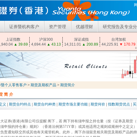
证券暨机构客户
资产管理
优越理财
研究报告及专业分
上证指数
沪深300
深证成指
台湾加权
,940.04
▲
39.69
4,694.44
▲
43.13
14,311.01
▲
200.89
44,225.91
▼
170.79
券暨个人零售客户
>
期货及期权产品
>
期货简介
货简介
定义
|
期货合约特点
|
期货合约种类
|
期货市场主要功能
|
期货何价
|
指数期货优点
|
买
元大证券(香港)有限公司仅提醒 阁下，若 阁下持有须申报之持仓量（按《证券及期货
及须申报的持仓量）规则》（香港法例第571Y章）或其他适用之规则或规例中之定义）
须负责通知联交所或其他有关规管机构。此外， 阁下亦须留意相关期货及期权产品的