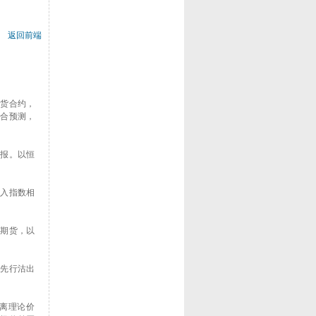
返回前端
期货合约，
符合预测，
回报。以恒
买入指数相
数期货，以
可先行沽出
离理论价