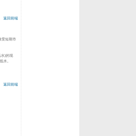
返回前端
大致受短期市
水)的现
低水。
返回前端