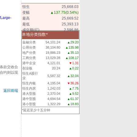
恒生
25,668.03
变幅
▲137.75
(0.54%)
/Large-
最高
25,669.52
最低
25,393.13
成交额(亿)
2,596.86
本地分类指数*
金融分类
54,101.24
▲29.20
公用分类
38,104.80
▲135.98
地产分类
19,886.23
▲35.13
工商分类
13,029.28
▲108.17
港中企业
4,121.01
▼1.31
条款交收合
创业板
20.24
▲0.22
合约则以现
恒生A股行
5,587.32
▲32.04
业
恒生内银
4,195.04
▼36.26
恒生内房
1,242.03
▲7.75
返回前端
港大型股
2,370.04
▲9.52
港中型股
4,694.54
▲61.37
港小型股
1,322.29
▲18.83
*延迟至少十五分钟