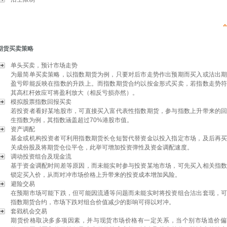
期货买卖策略
单头买卖，预计市场走势
为最简单买卖策略，以指数期货为例，只要对后市走势作出预期而买入或沽出
盈亏即能反映在指数的升跌上。而指数期货合约以按金形式买卖，若指数走势
其高杠杆效应可将盈利放大（相反亏损亦然）。
模拟股票指数回报买卖
若投资者看好某地股市，可直接买入富代表性指数期货，参与指数上升带来的
生指数为例，其指数涵盖超过70%港股市值。
资产调配
基金或机构投资者可利用指数期货长仓短暂代替资金以投入指定市场，及后再
关成份股及将期货仓位平仓，此举可增加投资弹性及资金调配速度。
调动投资组合及现金流
基于资金调配时间差等原因，而未能实时参与投资某地市场，可先买入相关指
锁定买入价，从而对冲市场价格上升带来的投资成本增加风险。
避险交易
在预期市场可能下跌，但可能因流通等问题而未能实时将投资组合沽出套现，
指数期货合约，市场下跌对组合价值减少的影响可得以对冲。
套戥机会交易
期货价格取决多多项因素，并与现货市场价格有一定关系，当个别市场造价偏