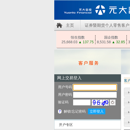
主页
证券暨期货个人零售客户
恒生指数
国企指数
25,668.03
▲
137.75
8,531.58
▲
32.85
3
客
开户专区