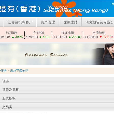
证券暨机构客户
资产管理
优越理财
研究报告及专业分
上证指数
沪深300
深证成指
台湾加权
,940.04
▲
39.69
4,694.44
▲
43.13
14,311.01
▲
200.89
44,225.91
▼
170.79
户服务
>
表格下载专区
证券
期货及期权
股票期权
交易类