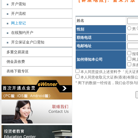
[
]: 暂未开放
开户需知
开户流程
姓名
网上登记
男
性别
在线预约开户
联络电话
开立保证金户口需知
电邮地址
多重交易渠道
报
如何得知本公司
网
佣金及收费
亲
表格下载专区
本人同意提供上述资料予「元大证券
本人同意收取元大证券(香港)有限
* 阁下的数据一经传送，我们会尽快