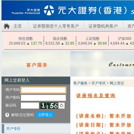
主页
证券暨期货个人零售客户
证券暨机构客户
资
恒生指数
国企指数
上证指数
沪深300
25,668.03
▲
137.75
8,531.58
▲
32.85
3,940.04
▲
39.69
4,694.44
▲
43
客户服务
>
开户专区
>
网上登记
讲座报名及查询
讲座名称
[
]: 暂未开放
讲座日期
[
]: 暂未开放
开户专区
讲座地点