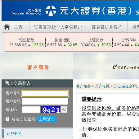
主页
证券暨期货个人零售客户
证券暨机构客户
资
恒生指数
国企指数
上证指数
沪深300
25,668.03
▲
137.75
8,531.58
▲
32.85
3,940.04
▲
39.69
4,694.44
▲
43
客户服务
>
开户专区
>
开立保证金户
重要提示
投资涉及风险。证券价格
甚至变成毫无价值。买卖
致损失。
证券保证金买卖涉及的风
开户专区
值。