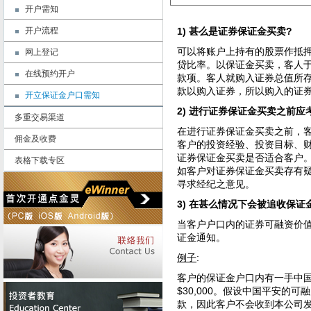
开户需知
开户流程
1) 甚么是证券保证金买卖
?
可以将账户上持有的股票作抵
网上登记
贷比率。以保证金买卖，客人
在线预约开户
款项。客人就购入证券总值所
款以购入证券，所以购入的证
开立保证金户口需知
2) 进行证券保证金买卖之前应
多重交易渠道
在进行证券保证金买卖之前，
佣金及收费
客户的投资经验、投资目标、
证券保证金买卖是否适合客户
表格下载专区
如客户对证券保证金买卖存有
寻求经纪之意见。
3) 在甚么情况下会被追收保证
当客户户口内的证券可融资价
证金通知。
例子
:
客户的保证金户口内有一手中国平
$30,000。假设中国平安的可
款，因此客户不会收到本公司