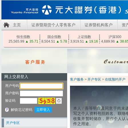
主页
证券暨期货个人零售客户
证券暨机构客户
资
恒生指数
国企指数
上证指数
沪深300
25,565.99
▲
35.71
8,504.51
▲
5.78
3,919.51
▲
19.16
4,689.96
▲
38.6
客户服务
>
开户专区
>
在线预约开户
本人 / 吾等明白及同意于尚未
写之个人资料包括姓名、联络电
收集并暂时储存，用作个人认证
开户专区
件之用途。