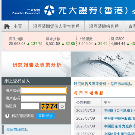
主頁
證券暨期貨個人零售客戶
證券暨機構客戶
資
恒生指數
國企指數
上證指數
滬深300
25,668.03
▲
137.75
8,531.58
▲
32.85
3,940.04
▲
39.69
4,694.44
▲
43
研究報告及專業分析
>
每日市場焦點
每日市場焦點
公告時間
主旨
2026/07/10
中國6月CPI溫和
2026/07/09
中報期中國A股市
2026/07/08
中國國產算力廠商
每日市場焦點
2026/07/07
中國A股中報預告