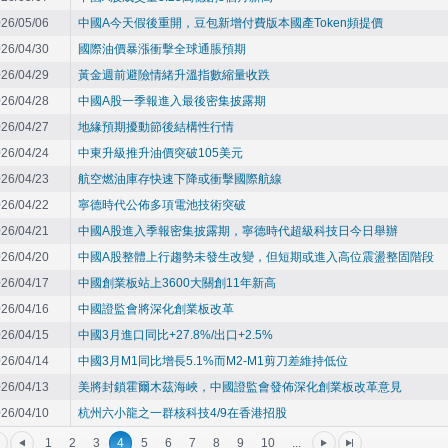
26/05/06
中國A今天假後重開，豆包新增付費版本國產Token頻提價
26/04/30
國際油價暴漲衝擊全球通脹預期
26/04/29
黃金週前避險情緒升溫指數縮量收跌
26/04/28
中國A股一季報進入最後密集披露期
26/04/27
地緣預期擾動節後結構性行情
26/04/24
中東升級推升油價突破105美元
26/04/23
航空燃油庫存快速下降或衝擊國際航線
26/04/22
寧德時代公佈多項電池技術突破
26/04/21
中國A股進入季報密集披露期，寧德時代超級科技日今日舉辦
26/04/20
中國A股整體上行趨勢未發生改變，但短期或進入高位震盪整固階段
26/04/17
中國創業板站上3600大關創11年新高
26/04/16
中國證監會將深化創業板改革
26/04/15
中國3月進口同比+27.8%/出口+2.5%
26/04/14
中國3月M1同比增長5.1%而M2-M1剪刀差維持低位
26/04/13
美將封鎖霍爾木茲海峽，中國證監會發佈深化創業板改革意見
26/04/10
杭州六小龍之一群核科技4/9在香港招股
1
2
3
4
5
6
7
8
9
10
...