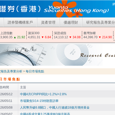
證券暨機構客戶
資產管理
優越理財
研究報告及專業分
上證指數
滬深300
深證成指
臺灣加權
3,900.35
▲
21.92
4,651.31
▼
6.84
14,110.12
▼
34.08
44,396.70
▼
214.90
究報告及專業分析
>
每日市場焦點
日市場焦點
告時間
主旨
26/05/12
中國4月CPI/PPI同比+1.2%/+2.8%
26/05/11
市場聚焦5/14-15特朗普訪華
26/05/08
人民幣升破6.8關口，中國人行連續18個月增持黃金
26/05/07
中國A股成交量3.25萬億創3個月新高