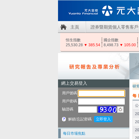
主頁
證券暨期貨個人零售客戶
恒生指數
國企指數
25,530.28
▼
385.54
8,498.73
▼
105.00
研
每
公
20
20
20
每日市場焦點
20