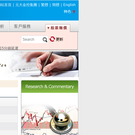
網站首頁
|
元大金控集團
|
繁體
|
簡體
|
English
轉色
析
客戶服務
*15分鐘延遲